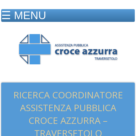
RICERCA COORDINATORE
ASSISTENZA PUBBLICA
CROCE AZZURRA –
TRAVERSETOLO