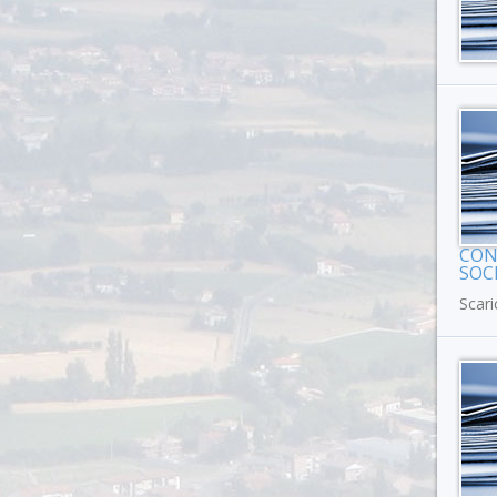
CON
SOCI
Scari