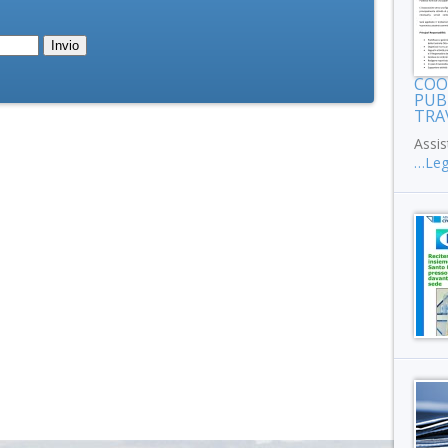
COO
PUB
TRA
Assis
…Legg